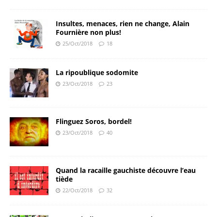
Insultes, menaces, rien ne change, Alain
Fournière non plus!
25/Oct/2018
18
La ripoublique sodomite
23/Oct/2018
23
Flinguez Soros, bordel!
23/Oct/2018
40
Quand la racaille gauchiste découvre l’eau
tiède
22/Oct/2018
32