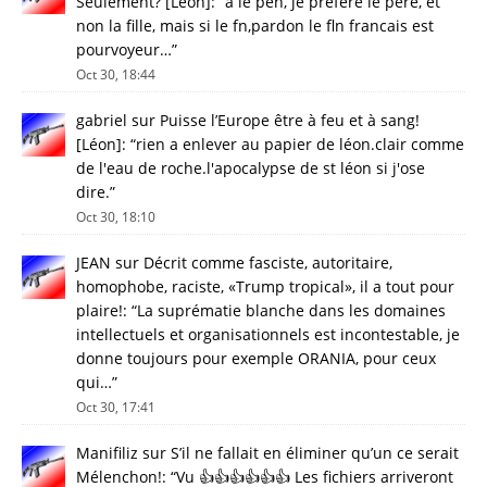
Seulement? [Léon]
: “
a le pen, je préfère le père, et
non la fille, mais si le fn,pardon le fln francais est
pourvoyeur…
”
Oct 30, 18:44
gabriel
sur
Puisse l’Europe être à feu et à sang!
[Léon]
: “
rien a enlever au papier de léon.clair comme
de l'eau de roche.l'apocalypse de st léon si j'ose
dire.
”
Oct 30, 18:10
JEAN
sur
Décrit comme fasciste, autoritaire,
homophobe, raciste, «Trump tropical», il a tout pour
plaire!
: “
La suprématie blanche dans les domaines
intellectuels et organisationnels est incontestable, je
donne toujours pour exemple ORANIA, pour ceux
qui…
”
Oct 30, 17:41
Manifiliz
sur
S’il ne fallait en éliminer qu’un ce serait
Mélenchon!
: “
Vu 👍👍👍👍👍👍 Les fichiers arriveront