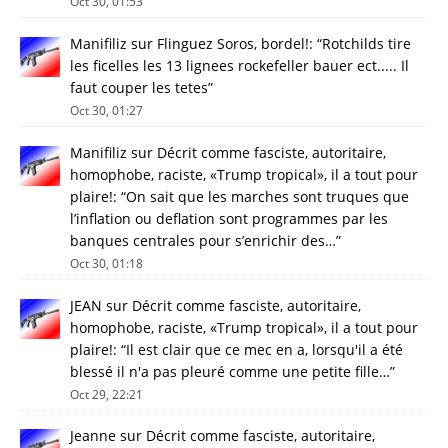
Oct 30, 01:53
Manifiliz
sur
Flinguez Soros, bordel!
: “
Rotchilds tire
les ficelles les 13 lignees rockefeller bauer ect..... Il
faut couper les tetes
”
Oct 30, 01:27
Manifiliz
sur
Décrit comme fasciste, autoritaire,
homophobe, raciste, «Trump tropical», il a tout pour
plaire!
: “
On sait que les marches sont truques que
l’inflation ou deflation sont programmes par les
banques centrales pour s’enrichir des…
”
Oct 30, 01:18
JEAN
sur
Décrit comme fasciste, autoritaire,
homophobe, raciste, «Trump tropical», il a tout pour
plaire!
: “
Il est clair que ce mec en a, lorsqu'il a été
blessé il n'a pas pleuré comme une petite fille…
”
Oct 29, 22:21
Jeanne
sur
Décrit comme fasciste, autoritaire,