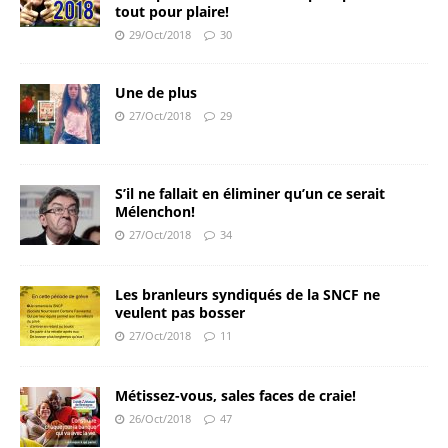
tout pour plaire!
29/Oct/2018
30
Une de plus
27/Oct/2018
29
S’il ne fallait en éliminer qu’un ce serait
Mélenchon!
27/Oct/2018
34
Les branleurs syndiqués de la SNCF ne
veulent pas bosser
27/Oct/2018
11
Métissez-vous, sales faces de craie!
26/Oct/2018
47