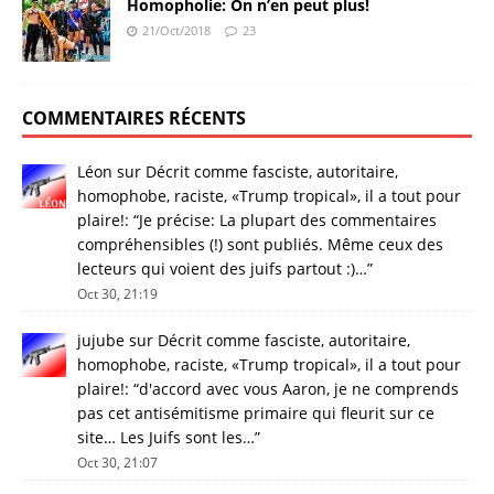
Homopholie: On n’en peut plus!
21/Oct/2018
23
COMMENTAIRES RÉCENTS
Léon
sur
Décrit comme fasciste, autoritaire,
homophobe, raciste, «Trump tropical», il a tout pour
plaire!
: “
Je précise: La plupart des commentaires
compréhensibles (!) sont publiés. Même ceux des
lecteurs qui voient des juifs partout :)…
”
Oct 30, 21:19
jujube
sur
Décrit comme fasciste, autoritaire,
homophobe, raciste, «Trump tropical», il a tout pour
plaire!
: “
d'accord avec vous Aaron, je ne comprends
pas cet antisémitisme primaire qui fleurit sur ce
site… Les Juifs sont les…
”
Oct 30, 21:07