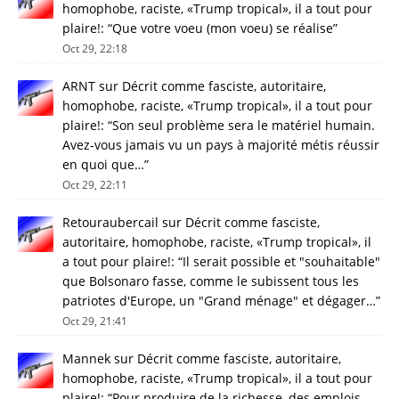
homophobe, raciste, «Trump tropical», il a tout pour
plaire!
: “
Que votre voeu (mon voeu) se réalise
”
Oct 29, 22:18
ARNT
sur
Décrit comme fasciste, autoritaire,
homophobe, raciste, «Trump tropical», il a tout pour
plaire!
: “
Son seul problème sera le matériel humain.
Avez-vous jamais vu un pays à majorité métis réussir
en quoi que…
”
Oct 29, 22:11
Retouraubercail
sur
Décrit comme fasciste,
autoritaire, homophobe, raciste, «Trump tropical», il
a tout pour plaire!
: “
Il serait possible et "souhaitable"
que Bolsonaro fasse, comme le subissent tous les
patriotes d'Europe, un "Grand ménage" et dégager…
”
Oct 29, 21:41
Mannek
sur
Décrit comme fasciste, autoritaire,
homophobe, raciste, «Trump tropical», il a tout pour
plaire!
: “
Pour produire de la richesse, des emplois,