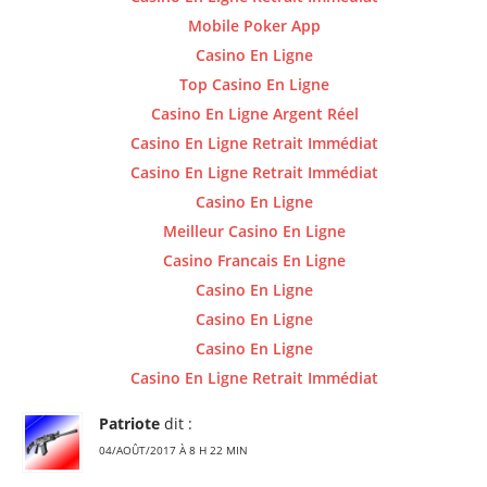
Mobile Poker App
Casino En Ligne
Top Casino En Ligne
Casino En Ligne Argent Réel
Casino En Ligne Retrait Immédiat
Casino En Ligne Retrait Immédiat
Casino En Ligne
Meilleur Casino En Ligne
Casino Francais En Ligne
Casino En Ligne
Casino En Ligne
Casino En Ligne
Casino En Ligne Retrait Immédiat
Patriote
dit :
04/AOÛT/2017 À 8 H 22 MIN