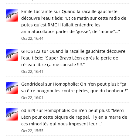
Emile Lacrainte
sur
Quand la racaille gauchiste
découvre l’eau tiède
: “
Et ce matin sur cette radio de
putes qu'est RMC il fallait entendre les
animatocollabos parler de 'gosse", de "môme"…
”
Oct 22, 16:44
GHOST22
sur
Quand la racaille gauchiste découvre
l’eau tiède
: “
Super Bravo Léon après la perte de
réseau libre ça me console !!!!.
”
Oct 22, 16:41
Gendrideal
sur
Homopholie: On n’en peut plus!
: “
ça
va être bougnoules contre pédés, que du bonheur !
”
Oct 22, 16:01
odin29
sur
Homopholie: On n’en peut plus!
: “
Merci
Léon pour cette piqure de rappel. Il y en a marre de
ces minorités qui nous imposent leur…
”
Oct 22, 15:55