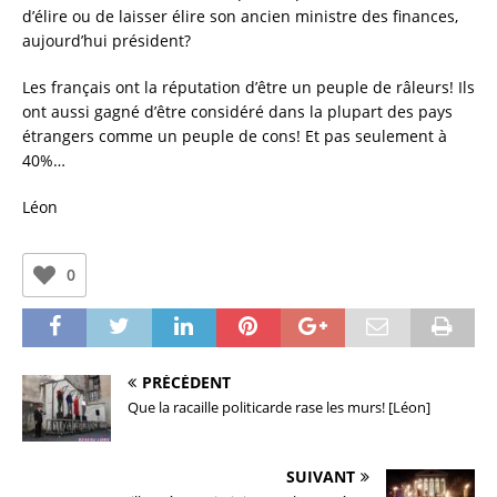
d’élire ou de laisser élire son ancien ministre des finances,
aujourd’hui président?
Les français ont la réputation d’être un peuple de râleurs! Ils
ont aussi gagné d’être considéré dans la plupart des pays
étrangers comme un peuple de cons! Et pas seulement à
40%…
Léon
0
PRÉCÉDENT
Que la racaille politicarde rase les murs! [Léon]
SUIVANT