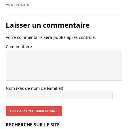
RÉPONDRE
Laisser un commentaire
Votre commentaire sera publié apres contrôle.
Commentaire
Nom (Pas de nom de Famille!)
RECHERCHE SUR LE SITE