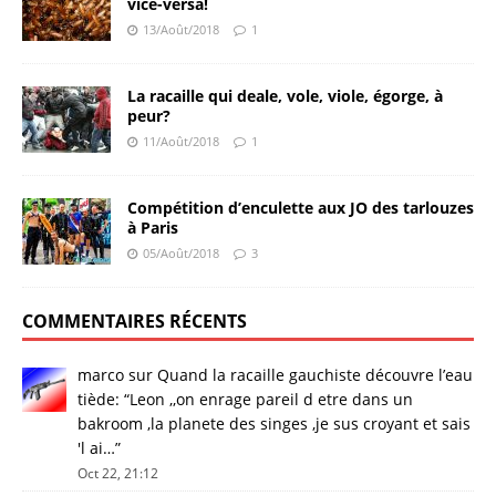
vice-versa!
13/Août/2018
1
La racaille qui deale, vole, viole, égorge, à
peur?
11/Août/2018
1
Compétition d’enculette aux JO des tarlouzes
à Paris
05/Août/2018
3
COMMENTAIRES RÉCENTS
marco
sur
Quand la racaille gauchiste découvre l’eau
tiède
: “
Leon ,,on enrage pareil d etre dans un
bakroom ,la planete des singes ,je sus croyant et sais
'l ai…
”
Oct 22, 21:12