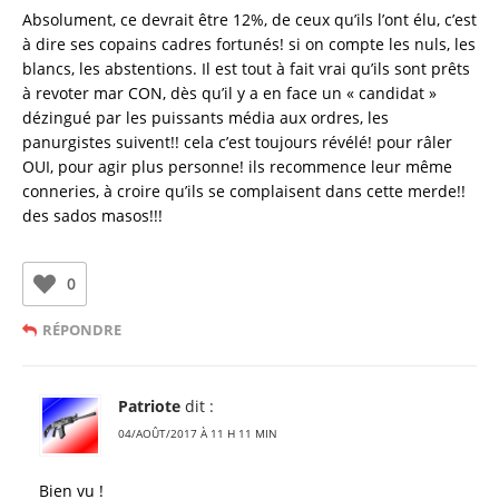
Absolument, ce devrait être 12%, de ceux qu’ils l’ont élu, c’est
à dire ses copains cadres fortunés! si on compte les nuls, les
blancs, les abstentions. Il est tout à fait vrai qu’ils sont prêts
à revoter mar CON, dès qu’il y a en face un « candidat »
dézingué par les puissants média aux ordres, les
panurgistes suivent!! cela c’est toujours révélé! pour râler
OUI, pour agir plus personne! ils recommence leur même
conneries, à croire qu’ils se complaisent dans cette merde!!
des sados masos!!!
0
RÉPONDRE
Patriote
dit :
04/AOÛT/2017 À 11 H 11 MIN
Bien vu !