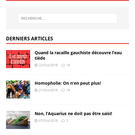
DERNIERS ARTICLES
Quand la racaille gauchiste découvre l’eau
tiède
22/Oct/2018
18
Homopholie: On n’en peut plus!
21/Oct/2018
19
Non, l’Aquarius ne doit pas être saisi!
07/Oct/2018
2