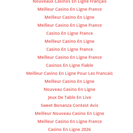
Nouveaux Casinos En Ligne Français
Meilleur Casino En Ligne France
Meilleur Casino En Ligne
Meilleur Casino En Ligne France
Casino En Ligne France
Meilleur Casino En Ligne
Casino En Ligne France
Meilleur Casino En Ligne France
Casinos En Ligne Fiable
Meilleur Casino En Ligne Pour Les Francais
Meilleur Casino En Ligne
Nouveau Casino En Ligne
Jeux De Table En Live
Sweet Bonanza Contest Avis
Meilleur Nouveau Casino En Ligne
Meilleur Casino En Ligne France
Casino En Ligne 2026