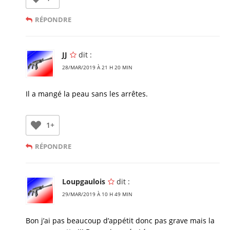
RÉPONDRE
JJ
dit :
28/MAR/2019 À 21 H 20 MIN
Il a mangé la peau sans les arrêtes.
1+
RÉPONDRE
Loupgaulois
dit :
29/MAR/2019 À 10 H 49 MIN
Bon j’ai pas beaucoup d’appétit donc pas grave mais la