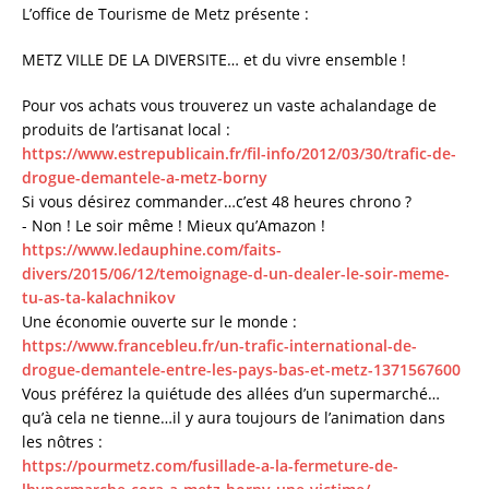
L’office de Tourisme de Metz présente :
METZ VILLE DE LA DIVERSITE… et du vivre ensemble !
Pour vos achats vous trouverez un vaste achalandage de
produits de l’artisanat local :
https://www.estrepublicain.fr/fil-info/2012/03/30/trafic-de-
drogue-demantele-a-metz-borny
Si vous désirez commander…c’est 48 heures chrono ?
- Non ! Le soir même ! Mieux qu’Amazon !
https://www.ledauphine.com/faits-
divers/2015/06/12/temoignage-d-un-dealer-le-soir-meme-
tu-as-ta-kalachnikov
Une économie ouverte sur le monde :
https://www.francebleu.fr/un-trafic-international-de-
drogue-demantele-entre-les-pays-bas-et-metz-1371567600
Vous préférez la quiétude des allées d’un supermarché…
qu’à cela ne tienne…il y aura toujours de l’animation dans
les nôtres :
https://pourmetz.com/fusillade-a-la-fermeture-de-