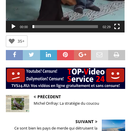
00:00
02:29
35+
PRÉCÉDENT
Michel Onfray: La stratégie du coucou
SUIVANT
Ce sont bien les pays de merde qui détruisent la