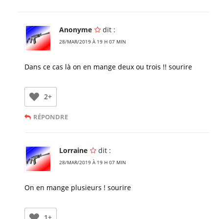
Anonyme
dit :
28/MAR/2019 À 19 H 07 MIN
Dans ce cas là on en mange deux ou trois !! sourire
2+
RÉPONDRE
Lorraine
dit :
28/MAR/2019 À 19 H 07 MIN
On en mange plusieurs ! sourire
1+