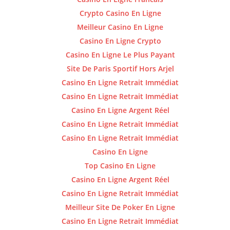
Crypto Casino En Ligne
Meilleur Casino En Ligne
Casino En Ligne Crypto
Casino En Ligne Le Plus Payant
Site De Paris Sportif Hors Arjel
Casino En Ligne Retrait Immédiat
Casino En Ligne Retrait Immédiat
Casino En Ligne Argent Réel
Casino En Ligne Retrait Immédiat
Casino En Ligne Retrait Immédiat
Casino En Ligne
Top Casino En Ligne
Casino En Ligne Argent Réel
Casino En Ligne Retrait Immédiat
Meilleur Site De Poker En Ligne
Casino En Ligne Retrait Immédiat