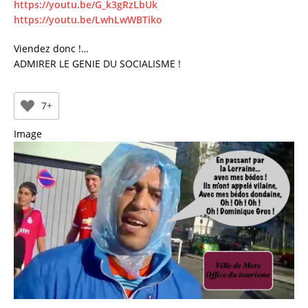
https://youtu.be/G_k3gRzLbUk
https://youtu.be/LwhLwWBTiko
Viendez donc !…
ADMIRER LE GENIE DU SOCIALISME !
7+
Image