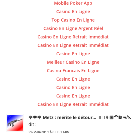
Mobile Poker App
Casino En Ligne
Top Casino En Ligne
Casino En Ligne Argent Réel
Casino En Ligne Retrait Immédiat
Casino En Ligne Retrait Immédiat
Casino En Ligne
Meilleur Casino En Ligne
Casino Francais En Ligne
Casino En Ligne
Casino En Ligne
Casino En Ligne
Casino En Ligne Retrait Immédiat
🌹🌹🌹 Metz : mérite le détour... 👳🏾‍♂️👨🏿‍🦱🕌🔫🔪
dit :
29/MAR/2019 À 8 H 51 MIN