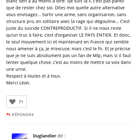
blanc sert à au moins à dire: »je suis là », c’est pas pareil
que de rester chez soi. Dites moi quelle autre alternative
vous envisagez… Sortir une arme, sans organisarion, sans
structure pro, en solitaire avec la rage qui dégouline… C’est
juste du suicide CONTREPRODUCTIF. Si il ne nous reste
qu’un truc à faire, c’est d’organiser LE PAYS ENTIER. Et donc,
le seul mouvement ici et maintenant en France qui semble
nous amener à ça, je m’excuse, mais c’est le fn. Et je précise
que je ne suis absolument pas un fan de Mlp, mais si il faut
tenter quelque chose, c’est au moins de mettre sa voix dans
une urne.
Respect à toutes et à tous.
Merci Léon.
7+
RÉPONDRE
Duglandier
dit :