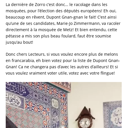
La dernière de Zorro c’est donc… le racolage dans les
mosquées, pour l’élection des députés européens! Eh oui,
beaucoup en rêvent, Dupont Gnan-gnan le fait! C’est ainsi
qu’une de ses candidates, Marie-Jo Zimmermann, va racoler
directement à la mosquée de Metz! Et bien entendu, cette
pétasse a mis son plus beau foulard, faut être soumise
jusqu’au bout!
Donc chers Lecteurs, si vous voulez encore plus de melons
en francarabia, eh bien votez pour la liste de Dupont Gnan-
Gnan! Ca ne changera pas d’avec les autres d’ailleurs! Et si
vous voulez vraiment voter utile, votez avec votre flingue!
Lecteur
vidéo