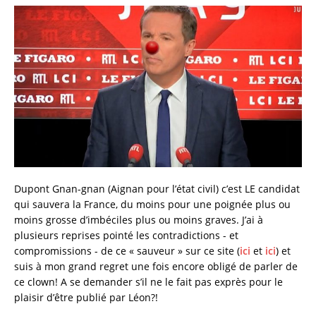
Dupont Gnan-gnan (Aignan pour l’état civil) c’est LE candidat
qui sauvera la France, du moins pour une poignée plus ou
moins grosse d’imbéciles plus ou moins graves. J’ai à
plusieurs reprises pointé les contradictions - et
compromissions - de ce « sauveur » sur ce site (
ici
et
ici
) et
suis à mon grand regret une fois encore obligé de parler de
ce clown! A se demander s’il ne le fait pas exprès pour le
plaisir d’être publié par Léon?!