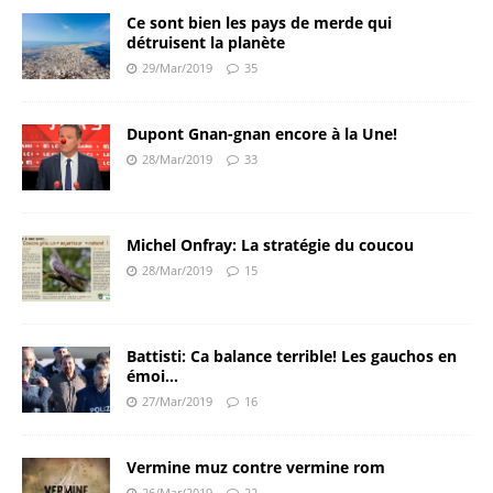
Ce sont bien les pays de merde qui
détruisent la planète
29/Mar/2019
35
Dupont Gnan-gnan encore à la Une!
28/Mar/2019
33
Michel Onfray: La stratégie du coucou
28/Mar/2019
15
Battisti: Ca balance terrible! Les gauchos en
émoi…
27/Mar/2019
16
Vermine muz contre vermine rom
26/Mar/2019
22