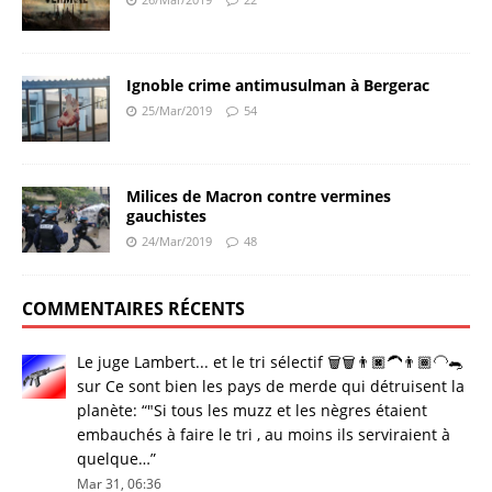
Ignoble crime antimusulman à Bergerac
25/Mar/2019
54
Milices de Macron contre vermines
gauchistes
24/Mar/2019
48
COMMENTAIRES RÉCENTS
Le juge Lambert... et le tri sélectif 🗑🗑👨🏿‍🦱👨🏾‍🦲🐀
sur
Ce sont bien les pays de merde qui détruisent la
planète
: “
"Si tous les muzz et les nègres étaient
embauchés à faire le tri , au moins ils serviraient à
quelque…
”
Mar 31, 06:36