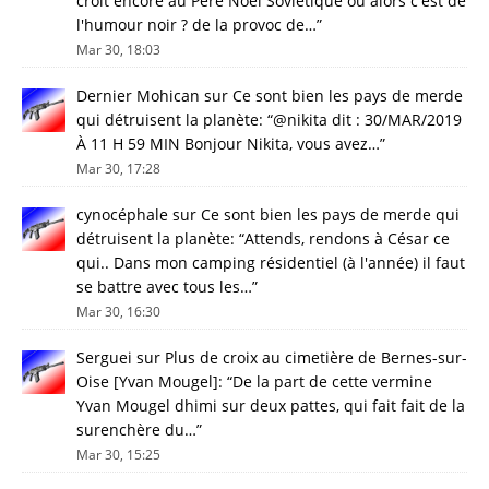
croît encore au Père Noël Sovietique ou alors c'est de
l'humour noir ? de la provoc de…
”
Mar 30, 18:03
Dernier Mohican
sur
Ce sont bien les pays de merde
qui détruisent la planète
: “
@nikita dit : 30/MAR/2019
À 11 H 59 MIN Bonjour Nikita, vous avez…
”
Mar 30, 17:28
cynocéphale
sur
Ce sont bien les pays de merde qui
détruisent la planète
: “
Attends, rendons à César ce
qui.. Dans mon camping résidentiel (à l'année) il faut
se battre avec tous les…
”
Mar 30, 16:30
Serguei
sur
Plus de croix au cimetière de Bernes-sur-
Oise [Yvan Mougel]
: “
De la part de cette vermine
Yvan Mougel dhimi sur deux pattes, qui fait fait de la
surenchère du…
”
Mar 30, 15:25