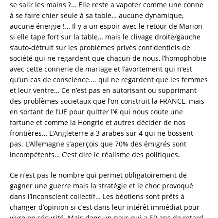
se salir les mains ?… Elle reste a vapoter comme une conne
à se faire chier seule à sa table… aucune dynamique,
aucune énergie !… Il y a un espoir avec le retour de Marion
si elle tape fort sur la table… mais le clivage droite/gauche
s’auto-détruit sur les problèmes privés confidentiels de
société qui ne regardent que chacun de nous, l’homophobie
avec cette connerie de mariage et l’avortement qui n’est
qu’un cas de conscience…. qui ne regardent que les femmes
et leur ventre… Ce n’est pas en autorisant ou supprimant
des problèmes societaux que l’on construit la FRANCE, mais
en sortant de l’UE pour quitter l’€ qui nous coute une
fortune et comme la Hongrie et autres décider de nos
frontières… L’Angleterre a 3 arabes sur 4 qui ne bossent
pas. L’Allemagne s’aperçois que 70% des émigrés sont
incompétents… C’est dire le réalisme des politiques.
Ce n’est pas le nombre qui permet obligatoirement de
gagner une guerre mais la stratégie et le choc provoqué
dans l’inconscient collectif… Les béotiens sont prêts à
changer d’opinion si c’est dans leur intérêt immédiat pour
vivre en sécurité. Mais dans un pays qui a 50 ans de retard