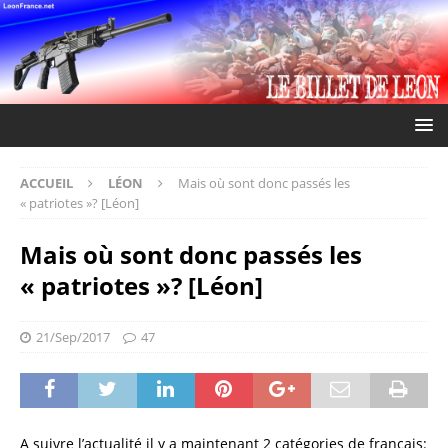
ACCUEIL
LÉON
Mais où sont donc passés les
« patriotes »? [Léon]
Mais où sont donc passés les
« patriotes »? [Léon]
21/Sep/2017
47
A suivre l’actualité il y a maintenant 2 catégories de français: