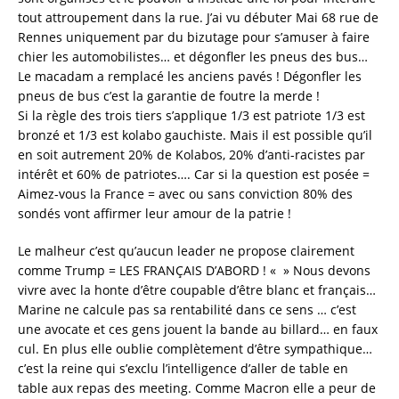
tout attroupement dans la rue. J’ai vu débuter Mai 68 rue de
Rennes uniquement par du bizutage pour s’amuser à faire
chier les automobilistes… et dégonfler les pneus des bus…
Le macadam a remplacé les anciens pavés ! Dégonfler les
pneus de bus c’est la garantie de foutre la merde !
Si la règle des trois tiers s’applique 1/3 est patriote 1/3 est
bronzé et 1/3 est kolabo gauchiste. Mais il est possible qu’il
en soit autrement 20% de Kolabos, 20% d’anti-racistes par
intérêt et 60% de patriotes…. Car si la question est posée =
Aimez-vous la France = avec ou sans conviction 80% des
sondés vont affirmer leur amour de la patrie !
Le malheur c’est qu’aucun leader ne propose clairement
comme Trump = LES FRANÇAIS D’ABORD ! « » Nous devons
vivre avec la honte d’être coupable d’être blanc et français…
Marine ne calcule pas sa rentabilité dans ce sens … c’est
une avocate et ces gens jouent la bande au billard… en faux
cul. En plus elle oublie complètement d’être sympathique…
c’est la reine qui s’exclu l’intelligence d’aller de table en
table aux repas des meeting. Comme Macron elle a peur de