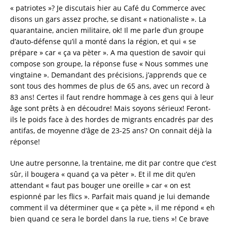
« patriotes »? Je discutais hier au Café du Commerce avec
disons un gars assez proche, se disant « nationaliste ». La
quarantaine, ancien militaire, ok! Il me parle d’un groupe
d’auto-défense qu’il a monté dans la région, et qui « se
prépare » car « ça va pèter ». A ma question de savoir qui
compose son groupe, la réponse fuse « Nous sommes une
vingtaine ». Demandant des précisions, j’apprends que ce
sont tous des hommes de plus de 65 ans, avec un record à
83 ans! Certes il faut rendre hommage à ces gens qui à leur
âge sont prêts à en découdre! Mais soyons sérieux! Feront-
ils le poids face à des hordes de migrants encadrés par des
antifas, de moyenne d’âge de 23-25 ans? On connait déjà la
réponse!
Une autre personne, la trentaine, me dit par contre que c’est
sûr, il bougera « quand ça va pèter ». Et il me dit qu’en
attendant « faut pas bouger une oreille » car « on est
espionné par les flics ». Parfait mais quand je lui demande
comment il va déterminer que « ça pète », il me répond « eh
bien quand ce sera le bordel dans la rue, tiens »! Ce brave