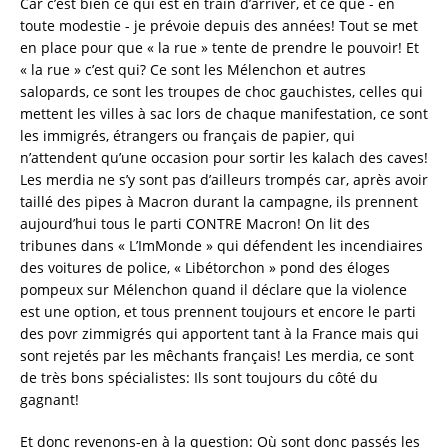
Car c’est bien ce qui est en train d’arriver, et ce que - en
toute modestie - je prévoie depuis des années! Tout se met
en place pour que « la rue » tente de prendre le pouvoir! Et
« la rue » c’est qui? Ce sont les Mélenchon et autres
salopards, ce sont les troupes de choc gauchistes, celles qui
mettent les villes à sac lors de chaque manifestation, ce sont
les immigrés, étrangers ou français de papier, qui
n’attendent qu’une occasion pour sortir les kalach des caves!
Les merdia ne s’y sont pas d’ailleurs trompés car, après avoir
taillé des pipes à Macron durant la campagne, ils prennent
aujourd’hui tous le parti CONTRE Macron! On lit des
tribunes dans « L’ImMonde » qui défendent les incendiaires
des voitures de police, « Libétorchon » pond des éloges
pompeux sur Mélenchon quand il déclare que la violence
est une option, et tous prennent toujours et encore le parti
des povr zimmigrés qui apportent tant à la France mais qui
sont rejetés par les mêchants français! Les merdia, ce sont
de très bons spécialistes: Ils sont toujours du côté du
gagnant!
Et donc revenons-en à la question: Où sont donc passés les